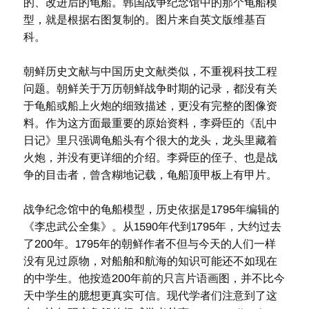
的、改进后的龟船。韩国战争纪念馆中的那个龟船模
型，就是根据右图复制的。图片来自英文版维基百
科。
朝鲜历史文献与中国历史文献类似，不重视科技工程
问题。朝鲜关于万历朝鲜战争时期的记录，都没有关
于龟船或船上火炮的细致描述，更没有完整的图像资
料。作为这方面最重要的原始资料，李舜臣的《乱中
日记》里只强调龟船头有个很大的龙头，龙头里藏着
火炮，并没有更详细的介绍。李舜臣的侄子、也是战
争的目击者，曾含糊地记载，龟船顶甲板上有甲片。
战争纪念馆中的龟船模型，历史依据是1795年编辑的
《李忠武公全集》。从1590年代到1795年，大约过去
了200年。1795年的朝鲜作者不但与今天的人们一样
没有见过原物，对船舶和航海的知识可能还不如现在
的中学生。他按造200年前的只言片语画图，并不比今
天中学生的臆想更真实可信。现代学者们注意到了这