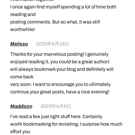
I once again find myself spending a lot of time both
reading and
posting comments. But so what, it was still
worthwhile!
Melissa
2020年8月19日
Thanks for your marvelous posting! I genuinely
enjoyed reading it, you could be a great author.I
will always bookmark your blog and definitely will
come back
very soon. I want to encourage you to ultimately
continue your great posts, have a nice evening!
Maddison
2023年4月6日
I’ve read a few just right stuff here. Certainly
worth bookmarking for revisiting. I surprise how much
effort you