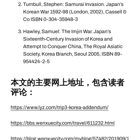
Turnbull, Stephen: Samurai Invasion. Japan’s
Korean War 1592-98 (London, 2002), Cassell &
Co ISBN 0-304-35948-3
Hawley, Samuel: The Imjin War. Japan’s
Sixteenth-Century Invasion of Korea and
Attempt to Conquer China, The Royal Asiatic
Society, Korea Branch, Seoul 2005, ISBN 89-
954424-2-5
本文的主要网上地址，包含读者
评论：
https://www.lyz.com/trip3-korea-addendum/
https://bbs.wenxuecity.com/travel/611232.html
https://blog.wenxuecity.com/myblog/57482/201909/1