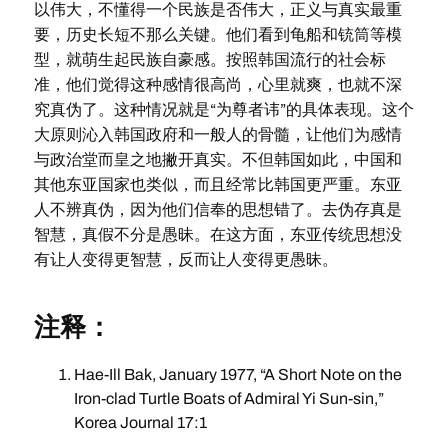
以伟大，不懂得一个民族是否伟大，正义与真实最重
要，历史长短不那么关键。他们看到龟船和铳筒等模
型，就萌生起民族自豪感。按照韩国流行的社会标
准，他们觉得这种感情很高尚，心里就爽，也就不深
究真伪了。这种情况就是“为尊者讳”的具体表现。这个
大原则沁入韩国政府和一般人的骨髓，让他们为感情
与政治堂而皇之地撇开真实。不但韩国如此，中国和
其他东亚国家也类似，而且经常比韩国更严重。东亚
人不辨真伪，因为他们信奉的思想错了。去伪存真是
智慧，真假不分是愚昧。在这方面，东亚传统思想没
有让人变得更智慧，反而让人变得更愚昧。
注释：
Hae-Ill Bak, January 1977, “A Short Note on the
Iron-clad Turtle Boats of Admiral Yi Sun-sin,”
Korea Journal 17:1