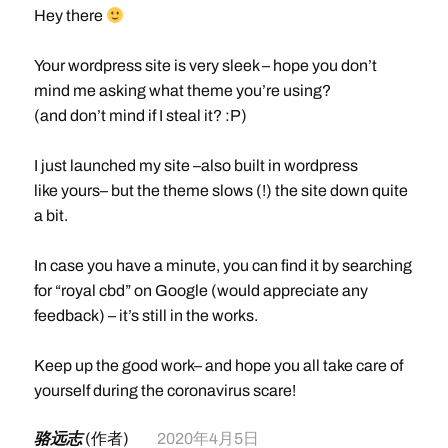
Hey there
Your wordpress site is very sleek – hope you don’t
mind me asking what theme you’re using?
(and don’t mind if I steal it? :P)
I just launched my site –also built in wordpress
like yours– but the theme slows (!) the site down quite
a bit.
In case you have a minute, you can find it by searching
for “royal cbd” on Google (would appreciate any
feedback) – it’s still in the works.
Keep up the good work– and hope you all take care of
yourself during the coronavirus scare!
骆远志
(作者)
2020年4月5日