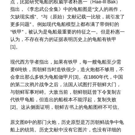
点，比如研究龟船的权威学者朴惠一（Hae-Ill Bak）
指出，《李忠武公全集》中的龟船图是“文人的画作，
欠缺现实感”、“与（原始）文献记载一比较，就引发了
更多问题” 。例如现代龟船模型上都布满了带倒钉的
“铁甲”，被认为是龟船最重要的特征之一。但是朴惠一
认为，不存在有力的证据表明历史上的龟船有铁甲
[1]。
现代西方学者指出，如果有铁甲，每一艘龟船至少需
要6吨铁，而朝鲜当时造铁很少，造火炮都不够用，不
会拿出那么多铁为龟船做甲片[3]。在1860年代，中国
的第二次鸦片战争之后，法国人试图打开朝鲜大门，
与朝鲜军事对峙。大敌当前，朝鲜朝廷曾下令复制古
代铁甲龟船，但造出的船根本不能浮起，复制失败
[2]。这从侧面证明，朝鲜古书上的龟船图样不可信。
原文图6中的那门火炮，历史原型是万历朝鲜战争中龟
船上的铳筒。历史文献中没有它图片，也没有详细的