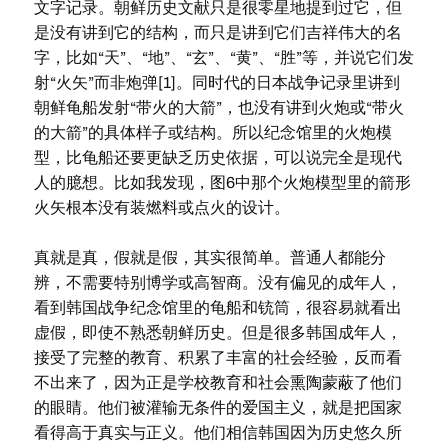
文字记录。朝鲜历史文献只是很零星地提到过它，但
是没有讲到它的结构，而只是讲到它们吉祥伟大的名
字，比如“天”、“地”、“玄”、“黄”、“胜”等，并说它们发
射“火矢”而非炮弹[1]。同时代的日本战争记录里讲到
朝鲜龟船发射“带火的大箭”，也没有讲到火炮或“带火
的大箭”的具体样子或结构。所以纪念馆里的火炮模
型，比龟船还要更缺乏历史依据，可以说完全是现代
人的臆想。比如我发现，图6中那个火炮模型里的箭形
火矢根本没有装燃料或点火的设计。
真就是真，假就是假，其实很简单。普通人都能分
辨，不需要特别博学或高智商。没有偏见的成年人，
看到韩国战争纪念馆里的龟船和铳筒，很容易就看出
虚假，即使不熟悉朝鲜历史。但是很多韩国成年人，
接受了完整的教育、积累了丰富的社会经验，反而看
不出来了，因为正是学校教育和社会熏陶蒙蔽了他们
的眼睛。他们被灌输无条件的爱国主义，就是把国家
看得高于真实与正义。他们相信韩国因为历史悠久所