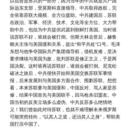
以说曾是苏共的一部分，因为当年的中共就是共产国
际远东支部，受莫斯科直接领导。中共取得政权，完
全依靠苏联大规模、全方位援助。中共建国后，苏联
在政治、军事、经济、技术、文化等全方位、大力帮
助中共，包括为中共提供武器到朝鲜打美国。当时谁
说苏联不好，谁就会被打倒。但斯大林去世后，赫鲁
晓夫主张与美国缓和关系，提出“和平共处”口号。毛泽
东想与他争夺国际共产集团领导权，借机发难，坚决
要求继续与美国为敌，批判苏联是修正主义，于是两
国决裂。这时谁再说苏联好，谁就会被打倒。尼克松
破冰之旅后，中共很快开始和美国交换苏联军事情
报，后来发展到与美国多方面合作、围剿苏联。想想
看，本来苏联要与美国缓和，中国反对、骂人家是苏
修，结果中国首先与美国联手，回马枪杀旧盟友。中
国当初的反美立场多么虚伪、中共反苏多么绝情绝
义！我们曾如此对待苏联，也就不难理解未来俄罗斯
可能突然转向，“以其人之道，还治其人之身”，帮助美
国打压中国了。