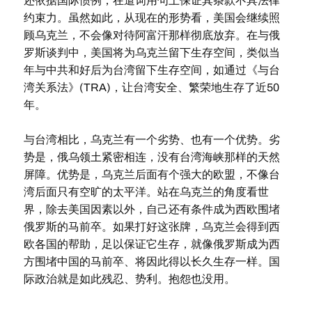
还依据国际惯例，在遣词用句上保证其条款不具法律
约束力。虽然如此，从现在的形势看，美国会继续照
顾乌克兰，不会像对待阿富汗那样彻底放弃。在与俄
罗斯谈判中，美国将为乌克兰留下生存空间，类似当
年与中共和好后为台湾留下生存空间，如通过《与台
湾关系法》(TRA)，让台湾安全、繁荣地生存了近50
年。
与台湾相比，乌克兰有一个劣势、也有一个优势。劣
势是，俄乌领土紧密相连，没有台湾海峡那样的天然
屏障。优势是，乌克兰后面有个强大的欧盟，不像台
湾后面只有空旷的太平洋。站在乌克兰的角度看世
界，除去美国因素以外，自己还有条件成为西欧围堵
俄罗斯的马前卒。如果打好这张牌，乌克兰会得到西
欧各国的帮助，足以保证它生存，就像俄罗斯成为西
方围堵中国的马前卒、将因此得以长久生存一样。国
际政治就是如此残忍、势利。抱怨也没用。