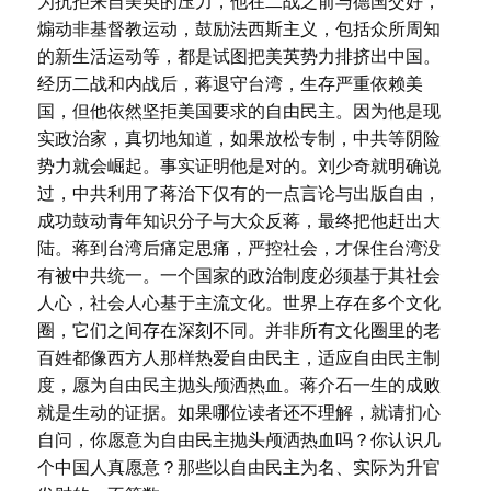
为抗拒来自美英的压力，他在二战之前与德国交好，
煽动非基督教运动，鼓励法西斯主义，包括众所周知
的新生活运动等，都是试图把美英势力排挤出中国。
经历二战和内战后，蒋退守台湾，生存严重依赖美
国，但他依然坚拒美国要求的自由民主。因为他是现
实政治家，真切地知道，如果放松专制，中共等阴险
势力就会崛起。事实证明他是对的。刘少奇就明确说
过，中共利用了蒋治下仅有的一点言论与出版自由，
成功鼓动青年知识分子与大众反蒋，最终把他赶出大
陆。蒋到台湾后痛定思痛，严控社会，才保住台湾没
有被中共统一。一个国家的政治制度必须基于其社会
人心，社会人心基于主流文化。世界上存在多个文化
圈，它们之间存在深刻不同。并非所有文化圈里的老
百姓都像西方人那样热爱自由民主，适应自由民主制
度，愿为自由民主抛头颅洒热血。蒋介石一生的成败
就是生动的证据。如果哪位读者还不理解，就请扪心
自问，你愿意为自由民主抛头颅洒热血吗？你认识几
个中国人真愿意？那些以自由民主为名、实际为升官