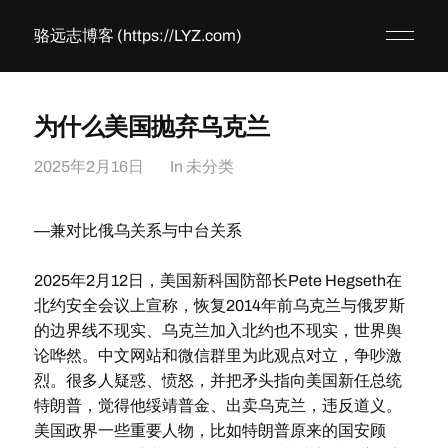
骆远志博客 (https://LYZ.com)
为什么美国抛弃乌克兰
2025年2月16日
In
未分类
—兼对比俄乌关系与中台关系
2025年2月12日，美国新科国防部长Pete Hegseth在
北约安全会议上宣称，恢复2014年前乌克兰与俄罗斯
的边界线不现实、乌克兰加入北约也不现实，世界舆
论哗然。中文网站和微信群里为此观点对立，争吵激
烈。很多人疑惑、愤怒，并把矛头指向美国新任总统
特朗普，觉得他绥靖普金、出卖乌克兰，违反道义。
美国政界一些重要人物，比如特朗普原来的国安顾