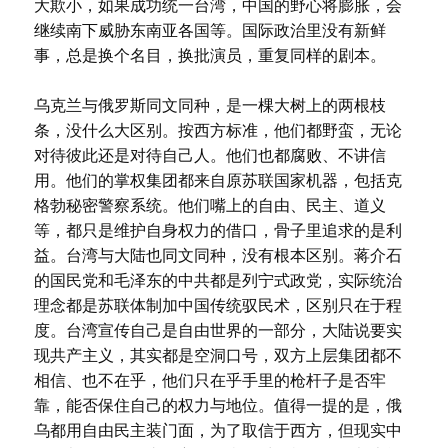
大欺小，如果成功统一台湾，中国的野心将膨胀，会
继续南下威胁东南亚各国等。国际政治里没有新鲜
事，总是换个名目，换批演员，重复同样的剧本。
乌克兰与俄罗斯同文同种，是一棵大树上的两根枝
条，没什么大区别。按西方标准，他们都野蛮，无论
对待彼此还是对待自己人。他们也都腐败、不讲信
用。他们的掌权集团都来自原苏联国家机器，包括克
格勃秘密警察系统。他们嘴上的自由、民主、道义
等，都只是维护自身权力的借口，骨子里追求的是利
益。台湾与大陆也同文同种，没有根本区别。蒋介石
的国民党和毛泽东的中共都是列宁式政党，实际统治
理念都是苏联体制加中国传统驭民术，区别只在于程
度。台湾宣传自己是自由世界的一部分，大陆说要实
现共产主义，其实都是空洞口号，双方上层集团都不
相信、也不在乎，他们只在乎手里的枪杆子是否牢
靠，能否保住自己的权力与地位。值得一提的是，俄
乌都用自由民主装门面，为了取信于西方，但现实中