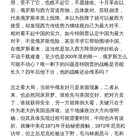
用，受不了它，也瞧不起它，不愿接收。十月革命以
后，俄罗斯与西方背道而驰，总体敌对。苏联崩溃，
代表俄罗斯本质上投降。本以为投降了就可以被西方
接受，却发现西方传统势力继续视自己为最大对手、
相对看不起中国的实力。如今特朗普认定中国为最大
对手、不觉俄罗斯危险，甚至寻求它帮助围堵中国。
在俄罗斯看来，这当然是加入西方阵营的绝好机会，
不说千载难逢，至少也是300年里的唯一，俄罗斯怎么
可能不动心？唯一剩下的问题是特朗普的战略是否能
长久？四年后他下台，他的战略还会维系吗？
总之看大局，当前中俄友好只是表面现象，二者从
来、也必然同床异梦。谁抢先与美国交好、把对方卖
了，谁就获得安全，另一方就将倒大霉，关键只在于
作为老大的美国选择谁。这个地缘政治大方向很明
确，但其具体实现过程可能需要时间，中间也许有波
折。就像中美在1971年开始秘密接触，1972年尼克松
访华，但之后尼克松被迫下野，毛与林彪恶斗，毛和