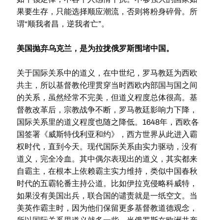
果要生存，只能选择顺应潮流，否则将粉身碎骨。所
谓“顺我者昌，逆我者亡”。
美国抛弃乌克兰，是为拉拢俄罗斯围堵中国。
关于国际关系中的道义，在中世纪，罗马教廷为西欧
共主，所以基督教伦理贯穿当时西欧内部国与国之间
的关系，虽然经常不完美，但道义程度总体很高。基
督教改革后，宗教战争不断，罗马教廷影响力下降，
国际关系里的道义程度也随之降低。1648年，西欧各
国签署《威斯特伐利亚和约》，西方世界从此进入霸
权时代，直到今天。现代国际关系由实力驱动，没有
道义，完全冷血。其中偶尔表现出的道义，其实都来
自霸主，在根本上依赖霸主实力维持，类似中国春秋
时代的五霸轮番主持公道。比如伊拉克侵略科威特，
如果没有美国出兵，联合国的谴责就是一纸空文。当
美英作霸主时，因为他们保留更多基督教道德观念，