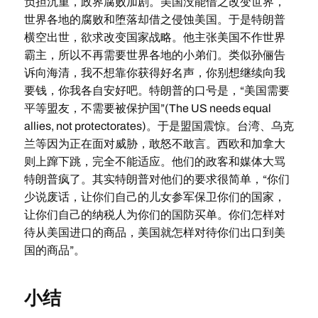
负担沉重，政界腐败加剧。美国没能借之改变世界，
世界各地的腐败和堕落却借之侵蚀美国。于是特朗普
横空出世，欲求改变国家战略。他主张美国不作世界
霸主，所以不再需要世界各地的小弟们。类似孙俪告
诉向海清，我不想靠你获得好名声，你别想继续向我
要钱，你我各自安好吧。特朗普的口号是，“美国需要
平等盟友，不需要被保护国”(The US needs equal
allies, not protectorates)。于是盟国震惊。台湾、乌克
兰等因为正在面对威胁，敢怒不敢言。西欧和加拿大
则上蹿下跳，完全不能适应。他们的政客和媒体大骂
特朗普疯了。其实特朗普对他们的要求很简单，“你们
少说废话，让你们自己的儿女参军保卫你们的国家，
让你们自己的纳税人为你们的国防买单。你们怎样对
待从美国进口的商品，美国就怎样对待你们出口到美
国的商品”。
小结