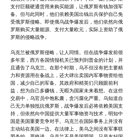
支付巨额硬通货用来购买能源，让俄罗斯有钱加强军
备。但与此同时，他们依赖美国出钱出兵保护自己免
受俄罗斯侵略。即使俄乌战争爆发后，他们依然向俄
罗斯购买大量能源、支付大量欧元，实际上资助了俄
罗斯的侵略战争。
乌克兰被俄罗斯侵略，让人同情。但在战争爆发前很
多年里，西方各国情报机关已预判到普金的计划，并
且通告了乌克兰。在那个时期，乌不但没有把主要精
力和资源用在备战上，还大肆出卖国内军事物资给他
国，减少自己的军备。其政府和精英们只顾眼前利
益，想为自己多赚钱，无暇为国家未来着想。在这些
交易中，乌官员中饱私囊，贪污腐化严重。乌知道自
己无力单独抵抗俄罗斯，战争爆发后必将依赖美国支
持，但依然向中国提供大量军事物资与技术，明知中
国是美国重要竞争对手。乌克兰在国际事务上并没有
主动站在美国一边。在法律上，美乌之间没有军事联
盟条约。严格讲，乌克兰不是美国盟国，只是友好国