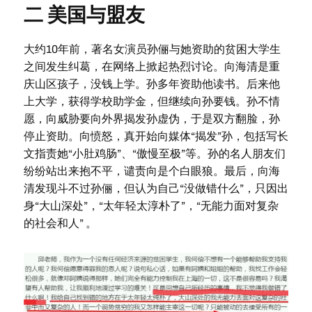
二 美国与盟友
大约10年前，著名女演员孙俪与她资助的贫困大学生
之间发生纠葛，在网络上掀起热烈讨论。向海清是重
庆山区孩子，没钱上学。孙多年资助他读书。后来他
上大学，获得学校助学金，但继续向孙要钱。孙不情
愿，向威胁要向外界揭发孙虚伪，于是双方翻脸，孙
停止资助。向愤怒，真开始向媒体“揭发”孙，包括写长
文指责她“小肚鸡肠”、“傲慢至极”等。孙的名人朋友们
纷纷站出来抱不平，谴责向是个白眼狼。最后，向海
清发现斗不过孙俪，但认为自己“没做错什么”，只因出
身“大山深处”，“太年轻太淳朴了”，“无能力面对复杂
的社会和人” 。