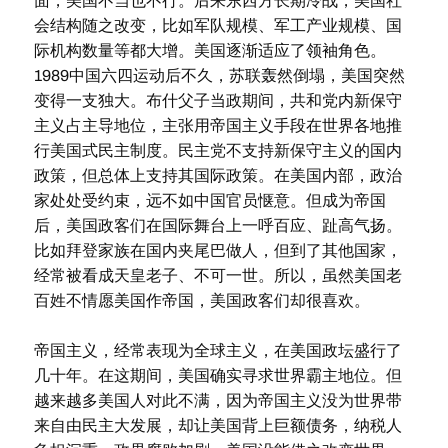
面，美国不当也不行。后来东西方长期冷战，美国社
会结构随之改变，比如军队规模、军工产业规模、国
际机构数量等都大增。美国逐渐适应了领袖角色。
1989中国六四运动后不久，苏联轰然倒塌，美国突然
变得一支独大。布什父子当政期间，共和党内新保守
主义占主导地位，主张用帝国主义手段在世界各地推
行美国式民主制度。民主党不支持新保守主义的国内
政策，但总体上支持其国际政策。在美国内部，政治
家处处受约束，远不如中国官员惬意。但成为帝国
后，美国政客们在国际舞台上一呼百应、趾高气扬。
比如拜登家族在国内夹尾巴做人，但到了其他国家，
经常被看成天皇老子、不可一世。所以，虽然美国老
百姓不情愿美国作帝国，美国政客们却很喜欢。
帝国主义，经常表现为全球主义，在美国政坛盛行了
几十年。在这期间，美国确实寻求世界霸主地位。但
越来越多美国人对此不满，因为帝国主义没为世界带
来自由民主大发展，却让美国背上巨额债务，纳税人