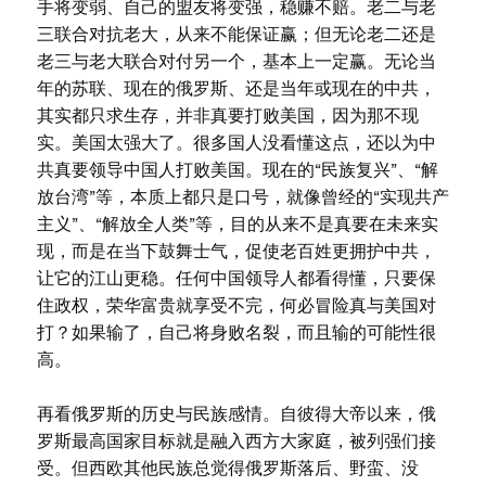
手将变弱、自己的盟友将变强，稳赚不赔。老二与老
三联合对抗老大，从来不能保证赢；但无论老二还是
老三与老大联合对付另一个，基本上一定赢。无论当
年的苏联、现在的俄罗斯、还是当年或现在的中共，
其实都只求生存，并非真要打败美国，因为那不现
实。美国太强大了。很多国人没看懂这点，还以为中
共真要领导中国人打败美国。现在的“民族复兴”、“解
放台湾”等，本质上都只是口号，就像曾经的“实现共产
主义”、“解放全人类”等，目的从来不是真要在未来实
现，而是在当下鼓舞士气，促使老百姓更拥护中共，
让它的江山更稳。任何中国领导人都看得懂，只要保
住政权，荣华富贵就享受不完，何必冒险真与美国对
打？如果输了，自己将身败名裂，而且输的可能性很
高。
再看俄罗斯的历史与民族感情。自彼得大帝以来，俄
罗斯最高国家目标就是融入西方大家庭，被列强们接
受。但西欧其他民族总觉得俄罗斯落后、野蛮、没