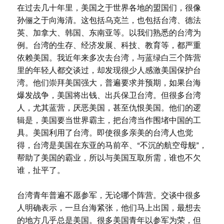
在过去几十年里，美国之于世界各地的盟国们，很像
孙俪之于向海清。这包括乌克兰，也包括台湾、德法
英、加拿大、韩国、东南亚等。以我们熟悉的台湾为
例。台湾的生存、经济发展、科技、教育等，都严重
依赖美国。我近年来多次去台湾，与蓝绿白三个阵营
里的年轻人都交谈过，却发现很少人感激美国保护台
湾。他们崇拜美国强大，普遍要求并预期，如果台海
爆发战争，美国将出钱、出兵保卫台湾。但很多台湾
人，尤其蓝营，厌恶美国，甚至仇恨美国。他们的逻
辑是，美国要当世界霸主，把台湾当作围堵中国的工
具。美国利用了台湾。即使很多亲美的台湾人也觉
得，台湾是美国在东亚的马前卒、“不沉的航空母舰”，
帮助了美国的霸业，所以与美国互取所需，谁也不欠
谁，扯平了。
台湾青年普遍不愿参军，无论哪个阵营。交谈中很多
人明确表示，一旦台海紧张，他们马上出国，最想去
的地方几乎总是美国。很多美国青年以参军为荣，但