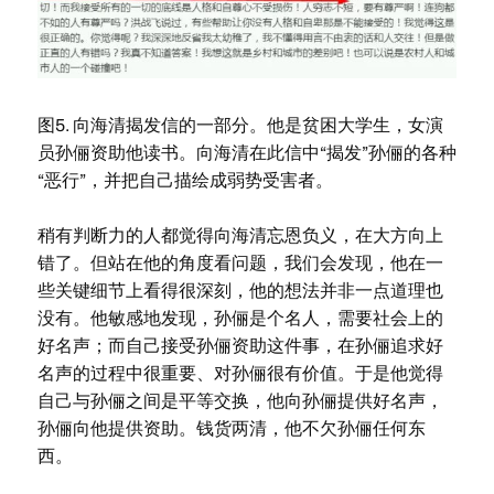
图5. 向海清揭发信的一部分。他是贫困大学生，女演
员孙俪资助他读书。向海清在此信中“揭发”孙俪的各种
“恶行”，并把自己描绘成弱势受害者。
稍有判断力的人都觉得向海清忘恩负义，在大方向上
错了。但站在他的角度看问题，我们会发现，他在一
些关键细节上看得很深刻，他的想法并非一点道理也
没有。他敏感地发现，孙俪是个名人，需要社会上的
好名声；而自己接受孙俪资助这件事，在孙俪追求好
名声的过程中很重要、对孙俪很有价值。于是他觉得
自己与孙俪之间是平等交换，他向孙俪提供好名声，
孙俪向他提供资助。钱货两清，他不欠孙俪任何东
西。