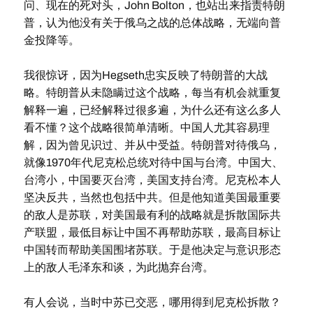
问、现在的死对头，John Bolton，也站出来指责特朗
普，认为他没有关于俄乌之战的总体战略，无端向普
金投降等。
我很惊讶，因为Hegseth忠实反映了特朗普的大战
略。特朗普从未隐瞒过这个战略，每当有机会就重复
解释一遍，已经解释过很多遍，为什么还有这么多人
看不懂？这个战略很简单清晰。中国人尤其容易理
解，因为曾见识过、并从中受益。特朗普对待俄乌，
就像1970年代尼克松总统对待中国与台湾。中国大、
台湾小，中国要灭台湾，美国支持台湾。尼克松本人
坚决反共，当然也包括中共。但是他知道美国最重要
的敌人是苏联，对美国最有利的战略就是拆散国际共
产联盟，最低目标让中国不再帮助苏联，最高目标让
中国转而帮助美国围堵苏联。于是他决定与意识形态
上的敌人毛泽东和谈，为此抛弃台湾。
有人会说，当时中苏已交恶，哪用得到尼克松拆散？