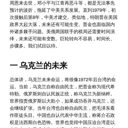
周恩来去世，邓小平与江青再恶斗等，都是无法事先
预计的波折，拖延了中美关系发展。直到1979年，初
次接触后第8年，中美才建交。类似地，特朗普在美国
政界大起大落，未来还有可能生变。普金也面临国内
外诸多棘手问题。美俄两国联手的棋局还需要时间演
绎，未来还可能有变数。巨轮转向不容易，时间长、
步骤多。我们拭目以待。
一 乌克兰的未来
总体讲，乌克兰未来命运，将很像1972年后台湾的命
运。当前，乌克兰自称自由民主，把普金称为现代希
特勒。俄罗斯则自认民族正统，称乌克兰为新纳粹。
世界指责俄罗斯以大欺小，如果成功吞并乌克兰，还
会继续扩张。当年台湾也自称自由民主，把毛泽东看
作匪徒头目。中国也自认代表中华主流，称蒋介石政
权是法西斯白色恐怖。世界也觉得中国压迫台湾是以