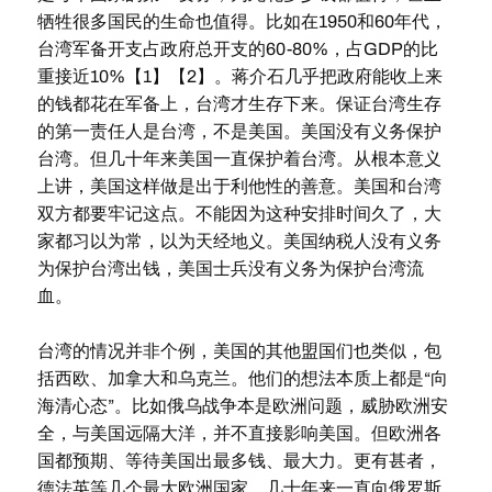
牺牲很多国民的生命也值得。比如在1950和60年代，
台湾军备开支占政府总开支的60-80%，占GDP的比
重接近10%【1】【2】。蒋介石几乎把政府能收上来
的钱都花在军备上，台湾才生存下来。保证台湾生存
的第一责任人是台湾，不是美国。美国没有义务保护
台湾。但几十年来美国一直保护着台湾。从根本意义
上讲，美国这样做是出于利他性的善意。美国和台湾
双方都要牢记这点。不能因为这种安排时间久了，大
家都习以为常，以为天经地义。美国纳税人没有义务
为保护台湾出钱，美国士兵没有义务为保护台湾流
血。
台湾的情况并非个例，美国的其他盟国们也类似，包
括西欧、加拿大和乌克兰。他们的想法本质上都是“向
海清心态”。比如俄乌战争本是欧洲问题，威胁欧洲安
全，与美国远隔大洋，并不直接影响美国。但欧洲各
国都预期、等待美国出最多钱、最大力。更有甚者，
德法英等几个最大欧洲国家，几十年来一直向俄罗斯