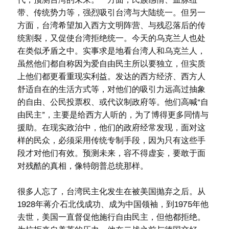
带、传统势力等，强烈吸引台湾与大陆统一。但另一
方面，台湾希望加入西方文明阵营、与残忍落后的传
统割裂，又促使台湾拒绝统一。今天的乌克兰人也处
在类似矛盾之中。实事求是地看台湾人和乌克兰人，
虽然他们都自称因为爱自由民主所以要独立，但实质
上他们都更看重现实利益。发达的西方经济、西方人
舒适自在的生活方式等，对他们的吸引力远高过抽象
的自由、公民投票权、或代议制政府等。他们高喊“自
由民主”，主要是给西方人听的，为了博得更多同情与
援助。在现实政治中，他们的政府经常发现，面对这
样的民众，必须采用传统专制手段，因为只有这些手
段才对他们有效。预测未来，容不得虚妄，要敢于面
对残酷的真相，像特朗普总统那样。
很多人忘了，台湾民主化发生在被美国抛弃之后。从
1928年蒋介石北伐成功、成为中国领袖，到1975年他
去世，美国一直督促他施行自由民主，但他都拒绝。