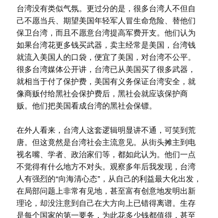
台湾没有类似气氛。更过分的是，很多台湾人不但自
己不愿当兵、期望美国年轻军人冒生命危险、替他们
保卫台湾，而且不愿意台湾提高军费开支。他们认为
如果台湾花更多钱买武器，卖主经常是美国，台湾钱
就流入美国人的口袋，便宜了美国，对台湾不公平。
很多台湾媒体公开讲，台湾已从美国买了很多武器，
就相当于付了保护费，美国有义务保证台湾安全，就
像商贩付给黑社会保护费后，黑社会就应该保护商
贩。他们把美国看成台湾的黑社会保镖。
在外人看来，台湾人这套逻辑明显讲不通，可笑到荒
唐。但这竟然是台湾社会主流意见。从街头摊主到电
视名嘴、学者、政治家们等，都如此认为。他们一点
不觉得有什么地方不对头。观察多年后我发现，台湾
人有强烈的“向海清心态”，从自己的利益最大化出发，
在局部问题上非常有见地，甚至富有创意地发明出新
理论，却没注意到自己在大方向上已错得离谱。生存
是每个国家的第一要务，为此花多少钱都值得，甚至