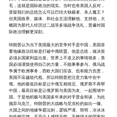
毛，这就是国际政治的现实。当时也有美国人反对，
质疑我们的总统怎么可以巴结大独裁者、杀人魔王？
但美国政界、媒体、和社会主流理解他、支持他，大
概因为那代人经历过二战等多场战争洗礼，普遍对国
际政治理解更深刻。
特朗普认为当下美国最大的竞争对手是中国，美国首
要地缘政治目标是打破中俄联盟。他是总统，做决策
必须从国家利益出发。世界上不道义的事情很多，美
国必须谨慎使用自己的力量，不能事事参与。俄乌战
争属于欧洲事务，西欧大国们应该、也有能力负责，
美国不应越俎代庖。所以特朗普把注意力集中在中
俄。他的最低目标是让中俄互相猜忌、俄罗斯不再帮
中国，最高目标是让俄罗斯与美国为友、一起围堵中
国。于是他积极与美国多年来的对手普金和谈，为此
抛弃乌克兰。特朗普的大战略与尼克松的如出一辙。
大国之间的地缘争霸法则，逻辑严谨、简明，冷冰冰
如牛顿定律，不容个人感情干扰。不够强大的国家如