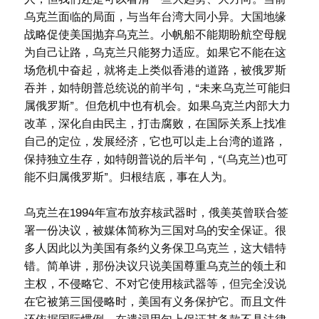
乌克兰面临的局面，与当年台湾大同小异。大国地缘
战略促使美国抛弃乌克兰。小帆船不能期盼航空母舰
为自己让路，乌克兰只能努力适应。如果它不能在这
场危机中奋起，就将走上类似香港的道路，被俄罗斯
吞并，如特朗普总统说的前半句，“未来乌克兰可能归
属俄罗斯”。但危机中也有机会。如果乌克兰内部大力
改革，深化自由民主，打击腐败，在国际关系上找准
自己的定位，发展经济，它也可以走上台湾的道路，
保持独立生存，如特朗普说的后半句，“(乌克兰)也可
能不归属俄罗斯”。归根结底，事在人为。
乌克兰在1994年宣布放弃核武器时，俄美英曾联合签
署一份决议，被媒体简称为三国对乌的安全保证。很
多人因此以为美国有条约义务保卫乌克兰，这大错特
错。简单讲，那份决议只说美国尊重乌克兰的领土和
主权，不侵略它、不对它使用核武器等，但完全没说
在它被第三国侵略时，美国有义务保护它。而且文件