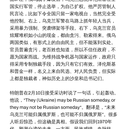
国实行军管，停止选举，为自己扩权。他严厉管制人
民言论，比如下令全国只留一家电视台，当然完全受
他控制。右上，乌克兰军警在马路上抓年轻人当兵，
采用暴力强制、突袭绑架等手段。右下，乌克兰官员
炫耀堆积如小山的现金，都由贪污、勒索得来。俄乌
两国类似，有形式上的自由民主，但不能落到实处。
官员普遍贪污，老百姓也知道，所以不信任政府，不
愿为国家而战。为维持战争机器与国家运作，政府只
得采用专制独裁手段，因为只有它们有效。泽伦斯基
和普金一样，名义上来自民选、对人民负责，但实际
上都是独裁者，神似历史上的沙皇和总书记们。
特朗普在2月10日接受采访时说了一句话，引起轰动。
他说，“They (Ukraine) may be Russian someday, or
they may not be Russian someday“。翻译是，“未来
乌克兰可能归属俄罗斯，也可能不归属俄罗斯”。很多
人听后惊恐，但这确是真相。假设我们回到1970年
代，预测台湾的未来。一方面，民族感情、血脉纽