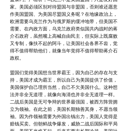
家。美国必须区别对待盟国与非盟国，否则谁还愿意
作美国盟国、为美国尽盟国义务呢？在地缘政治上，
欧洲需要乌克兰作为与俄罗斯的缓冲地带，但美国不
需要。在内政方面，乌克兰政府类似国共内战时的蒋
介石政府，虽然嘴上高喊自由民主，但实际上既腐败
又专制，像扶不起的阿斗，让美国社会各界不齿，觉
得不值得帮助他们，就像当年觉得不值得帮助蒋介石
政权。
盟国们觉得美国想当世界霸王，因为自己的存在与支
持，美国才成为霸王，所以自己为美国提供了价值，
美国保护自己理所当然，自己不欠美国什么。这种想
法并非全无道理，就像向海清也并非全无道理一样。
二战后美国是无可争辩的世界最强国，被西方阵营拥
立为领袖。在此之前，美国长期独善其身，不愿当领
袖。因为作领袖需要为外国出钱出力，美国人觉得是
赔钱买卖。但朝鲜战争爆发，威胁二战后国际和平局