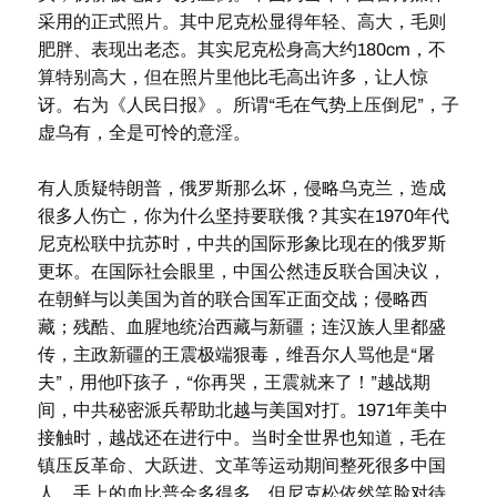
采用的正式照片。其中尼克松显得年轻、高大，毛则
肥胖、表现出老态。其实尼克松身高大约180cm，不
算特别高大，但在照片里他比毛高出许多，让人惊
讶。右为《人民日报》。所谓“毛在气势上压倒尼”，子
虚乌有，全是可怜的意淫。
有人质疑特朗普，俄罗斯那么坏，侵略乌克兰，造成
很多人伤亡，你为什么坚持要联俄？其实在1970年代
尼克松联中抗苏时，中共的国际形象比现在的俄罗斯
更坏。在国际社会眼里，中国公然违反联合国决议，
在朝鲜与以美国为首的联合国军正面交战；侵略西
藏；残酷、血腥地统治西藏与新疆；连汉族人里都盛
传，主政新疆的王震极端狠毒，维吾尔人骂他是“屠
夫”，用他吓孩子，“你再哭，王震就来了！”越战期
间，中共秘密派兵帮助北越与美国对打。1971年美中
接触时，越战还在进行中。当时全世界也知道，毛在
镇压反革命、大跃进、文革等运动期间整死很多中国
人，手上的血比普金多得多。但尼克松依然笑脸对待