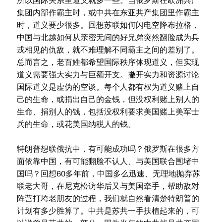
所以国际关系里道义就多一些。当俄罗斯在欧洲共产
集团内部作霸主时，或中共在东亚共产集团里作霸主
时，道义要少很多。回想苏联如何闪电空降布拉格，
中国与北越如何从亲密无间的好兄弟突然翻脸成为兵
戎相见的仇敌，就不难理解不同霸主之间的差别了。
总而言之，老百姓都希望国际秩序体现道义，但实现
道义需要强大实力与巨额开支。撇开实力和资源讨论
国际道义是虚伪的空谈。每个人都有权为道义赌上自
己的生命，或捐出自己的金钱，但没权利赌上别人的
生命、捐别人的钱，包括没权利要求美国赌上美军士
兵的生命，或花美国纳税人的钱。
特朗普想联俄抗中，有可能成功吗？俄罗斯在很多方
面依靠中国，有可能翻脸不认人、与美国联合围堵中
国吗？回想60多年前，中国多么迅速、无理地抛弃苏
联老大哥，在尼克松访华后又与美国牵手，帮助敌对
阵营打垮老朋友的过程，我们就自然看清楚特朗普的
计划有多少胜算了。中共是苏共一手扶植起来的，可