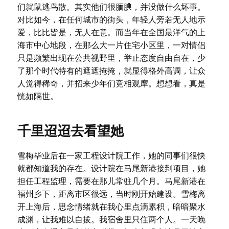
们就鼠逃鸟散。其实他们很腼腆，并没做什么坏事。
对比如今，在任何城市的街头，年轻人旁若无人地示
爱，比比皆是，无人在意。而当年在全国最洋气的上
海市中心地段，在那么大一片住宅小区里，一对情侣
只是频繁出现在公共视野里，举止态度自由自在，少
了那个时代特有的遮遮掩掩，就显得格外高调，让众
人觉得稀奇，并招来少年们竞相观摩。想想看，真是
恍如隔世。
千里迢迢去看望她
雪梅毕业后在一家工程设计院工作，她的同事们很快
就都知道我的存在。设计院在马尾新港接到项目，她
担任工程监理，需要在那儿常驻几个月。马尾新港在
福州乡下，距离市区很远，当时刚开始建设。雪梅离
开上海后，思念情绪就在我心里点滴累积，暗暗聚水
成渊，让我难以自拔。我宿舍里只住两个人。一天晚