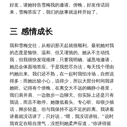
好友，请她转告雪梅我的邀请。傍晚，好友传话回
来，雪梅答应了，我们的故事就这样开始了。
三 感情成长
我和雪梅交往，从相识那天起就很顺利。最初她对我
的态度是愉快、温和、但又谨慎的。她从不主动找
我，但我很快发现规律，只要我明确、诚恳地邀请，
她总会体面地答应。于是我想尽办法，每天找个理由
约她出来。我们还不熟，在一起时我怕冷场，自然说
得多；而她比较小心，说得少，所以大部分时间我讲
她听。记得有个傍晚，在离交大不远的幽静小巷里，
我们肩并肩、一边散步一边聊天。但实际上还是只有
我说，而且不敢停。她微低着头、专心听、却很少插
话，脚步轻盈、但与我保持不远不近的距离。我讲着
讲着就没话讲了，只好说，“喂，我没话讲啦。” 说时
我肯定在暗自泄气，没想到她柔声应道，“你讲得挺