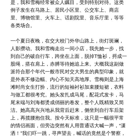
是，我和雪梅经常被众人瞩目，受到特别对待。这类
例子发生在马路上、居民小区里、公交车上、商店
里、博物馆里、火车上、话剧院里、音乐厅里，等等
各类场合。
一个夏日夜晚，在交大校门外华山路上，街灯斑斓，
人影攒动。我和雪梅走出一间小店，我先她一步，找
到自己的破自行车，跨坐在上面，脱掉T恤衫，捋成一
股绳，搭在肩上，赤膊等待她追上来。大概我这副做
派符合那个年代一般市民对交大男生的典型印象，就
是外表不修边幅、内心不知天高地厚。雪梅则是上海
滩时尚女生打扮，流行的短袖衬衫加束腰短裙，衣料
与做工都很考究。她头发扎成马尾，配花式发卡，马
尾末端与刘海都烫成俏丽的卷发，整个人既精致又简
洁。她高高兴兴地从我背后赶来，侧坐到自行车后架
上，再揽腰抱住我。按今天标准，这只是一幅很平常
的情侣画面，但旁边突然有人用普通话大喊一声，“潇
洒！”我们吓一跳，寻声望去，喊话的竟然是个警察，