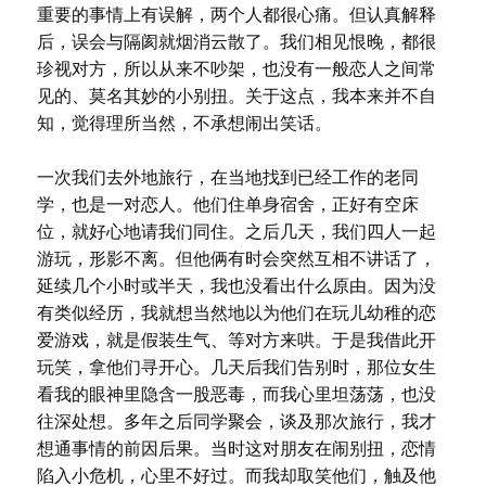
重要的事情上有误解，两个人都很心痛。但认真解释
后，误会与隔阂就烟消云散了。我们相见恨晚，都很
珍视对方，所以从来不吵架，也没有一般恋人之间常
见的、莫名其妙的小别扭。关于这点，我本来并不自
知，觉得理所当然，不承想闹出笑话。
一次我们去外地旅行，在当地找到已经工作的老同
学，也是一对恋人。他们住单身宿舍，正好有空床
位，就好心地请我们同住。之后几天，我们四人一起
游玩，形影不离。但他俩有时会突然互相不讲话了，
延续几个小时或半天，我也没看出什么原由。因为没
有类似经历，我就想当然地以为他们在玩儿幼稚的恋
爱游戏，就是假装生气、等对方来哄。于是我借此开
玩笑，拿他们寻开心。几天后我们告别时，那位女生
看我的眼神里隐含一股恶毒，而我心里坦荡荡，也没
往深处想。多年之后同学聚会，谈及那次旅行，我才
想通事情的前因后果。当时这对朋友在闹别扭，恋情
陷入小危机，心里不好过。而我却取笑他们，触及他