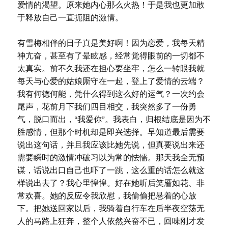
爱情的渴望。原来她内心那么火热！于是我也更加敢
于释放自己一直扼阻的激情。
有雪梅相伴的日子真是美好啊！因为恋爱，我每天精
神亢奋，甚至有了晕眩感，经常觉得眼前的一切都不
太真实。前不久我还在担心要坐牢，怎么一转眼我就
每天与心爱的姑娘厮守在一起，登上了爱情的云端？
我有何德何能，凭什么得到这么好的运气？一次约会
尾声，花前月下我们四目相交，我突然多了一份勇
气，脱口而出，“我爱你”。我表白，归根结底是因为不
胜感情，但那个时机却是即兴选择。早知道最后需要
说出这句话，并且我应该比她先说，但真要说出来还
需要瞬时的激情冲破习以为常的怯懦。那天我全无预
谋，话说出口自己也吓了一跳，这么重的话怎么就这
样说出去了？我心里惶惶。好在她听后笑靥如花、非
常欢喜。她的反应令我欣慰，我偷偷把悬着的心放
下。把她送回家以后，我骑着自行车在后半夜空荡无
人的马路上狂奔，整个人依然兴奋不已，回味刚才发