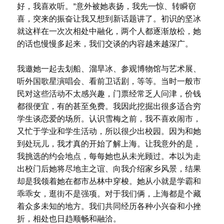
好，我喜欢听。”意外被她表扬，我先一惊、转瞬窃
喜，突来的振奋让我又想到新话题讲了。初识的坚冰
就这样在一次次相处中融化，两个人都逐渐放松，她
的话也慢慢多起来，我们交谈的内容越来越深广。
我邀她一起去划船、溜旱冰、参观博物馆与艺术展、
听外国歌星演唱会、看前卫话剧，等等。当时一般市
民对这些活动不太感兴趣，门票经常乏人问津，价钱
都很便宜，有的甚至免费。我因此挖掘出很多适合穷
学生谈恋爱的场所。认识雪梅之前，我不喜欢闹市，
又忙于学业和学生活动，所以很少出校园。因为和她
到处玩儿，我才真的开始了解上海。让我意外的是，
我挑选的约会地点，每每她也从未光顾过。本以为走
出校门后她将尽地主之谊、向我介绍家乡风景，结果
却是我领着她在都市丛林中穿梭。她从小就是学霸和
乖乖女，逛街不是强项。对于我们俩，上海都是个藏
着众多未知的地方。我们共同经历各种小兴奋和小挫
折，相处也日趋顺畅和融洽。