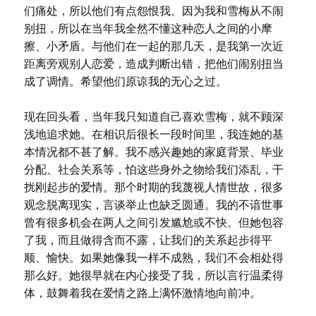
们痛处，所以他们有点怨恨我。因为我和雪梅从不闹
别扭，所以在当年我全然不懂这种恋人之间的小摩
擦、小矛盾。与他们在一起的那几天，是我第一次近
距离旁观别人恋爱，造成判断出错，把他们闹别扭当
成了调情。希望他们原谅我的无心之过。
现在回头看，当年我只知道自己喜欢雪梅，就不顾深
浅地追求她。在相识后很长一段时间里，我连她的基
本情况都不甚了解。我不感兴趣她的家庭背景、毕业
分配、社会关系等，怕这些身外之物给我们添乱，干
扰刚起步的爱情。那个时期的我蔑视人情世故，很多
观念脱离现实，言谈举止也缺乏圆通。我的不谙世事
曾有很多机会在两人之间引发尴尬或不快。但她包容
了我，而且做得含而不露，让我们的关系起步得平
顺、愉快。如果她像我一样不成熟，我们不会相处得
那么好。她很早就在内心接受了我，所以言行温柔得
体，鼓舞着我在爱情之路上满怀激情地向前冲。