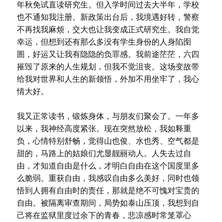
年秋免试直读研究生。但入学时间过去大半年，学校
也不通知我注册。新政策出台后，我境遇好转，警察
不再找我麻烦，交大也让我变成正式研究生。我自觉
幸运，但想到还有那么多没有学生身份的人身陷囹
圄，好运又让我有隐隐的负罪感。我前途茫茫，六四
摧毁了原来的人生规划，但我不觉沮丧。这场变故带
给我对世界和人生的新领悟，外加不用坐牢了，我心
情大好。
我又正常读书，锻炼身体，与朋友们聚会了。一年多
以来，我神经高度紧张。现在突然放松，我如释重
负，心情特别舒畅，觉得山也俊、水也秀、空气都是
甜的，马路上的姑娘们尤显靓丽动人。人失去过自
由，才知道自由是什么，才明白自由在这个国度里多
么脆弱。重获自由，我感叹自由多么美好，同时也领
悟到人拥有自由时的责任，那就是绝不可愧对宝贵的
自由。被隔离审查期间，局势如泰山压顶，我想到自
己将在监狱里度过余下的青春，悲凉感时常笼罩心