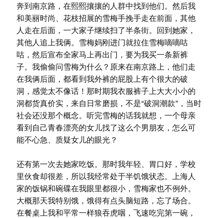
奔到南京路，在熙熙攘攘的人群中找到他们。然后我
和美丽时尚、花枝招展的雪梅手挽手走在前面，其他
人走在后面，一大家子继续扫了半条街。回到她家，
其他人追上我俩。雪梅妈刚进门就拉住雪梅嘀嘀咕
咕，然后宣布全家马上再出门，要为我买一条新裤
子。我偷偷问雪梅为什么？原来在南京路上，他们走
在我俩后面，都看到我外裤的屁股上有个很大的破
洞，感觉太不像话！那时期我衣服裤子上大大小小的
洞都货真价实，来自日常磨损，不是“破洞潮款”，当时
社会还没那个概念。听完雪梅的话我就想，一个母亲
看到自己青春漂亮的女儿找了这么个男朋友，怎么可
能不心急、质疑女儿的眼光？
还有第一次去她家吃饭。那时我年轻、胃口好，学校
里伙食却很差，所以我经常处于半饥饿状态。上海人
家的饭锅和碗碟在我眼里都很小，雪梅家也不例外。
大概那天我特别饿，饿得有点头脑短路，忘了场合。
在餐桌上我和平常一样狼吞虎咽，飞速吃完第一碗，