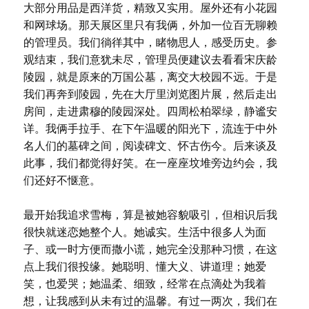
大部分用品是西洋货，精致又实用。屋外还有小花园
和网球场。那天展区里只有我俩，外加一位百无聊赖
的管理员。我们徜徉其中，睹物思人，感受历史。参
观结束，我们意犹未尽，管理员便建议去看看宋庆龄
陵园，就是原来的万国公墓，离交大校园不远。于是
我们再奔到陵园，先在大厅里浏览图片展，然后走出
房间，走进肃穆的陵园深处。四周松柏翠绿，静谧安
详。我俩手拉手、在下午温暖的阳光下，流连于中外
名人们的墓碑之间，阅读碑文、怀古伤今。后来谈及
此事，我们都觉得好笑。在一座座坟堆旁边约会，我
们还好不惬意。
最开始我追求雪梅，算是被她容貌吸引，但相识后我
很快就迷恋她整个人。她诚实。生活中很多人为面
子、或一时方便而撒小谎，她完全没那种习惯，在这
点上我们很投缘。她聪明、懂大义、讲道理；她爱
笑，也爱哭；她温柔、细致，经常在点滴处为我着
想，让我感到从未有过的温馨。有过一两次，我们在