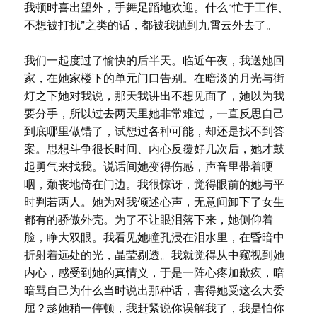
我顿时喜出望外，手舞足蹈地欢迎。什么“忙于工作、
不想被打扰”之类的话，都被我抛到九霄云外去了。
我们一起度过了愉快的后半天。临近午夜，我送她回
家，在她家楼下的单元门口告别。在暗淡的月光与街
灯之下她对我说，那天我讲出不想见面了，她以为我
要分手，所以过去两天里她非常难过，一直反思自己
到底哪里做错了，试想过各种可能，却还是找不到答
案。思想斗争很长时间、内心反覆好几次后，她才鼓
起勇气来找我。说话间她变得伤感，声音里带着哽
咽，颓丧地倚在门边。我很惊讶，觉得眼前的她与平
时判若两人。她为对我倾述心声，无意间卸下了女生
都有的骄傲外壳。为了不让眼泪落下来，她侧仰着
脸，睁大双眼。我看见她瞳孔浸在泪水里，在昏暗中
折射着远处的光，晶莹剔透。我就觉得从中窥视到她
内心，感受到她的真情义，于是一阵心疼加歉疚，暗
暗骂自己为什么当时说出那种话，害得她受这么大委
屈？趁她稍一停顿，我赶紧说你误解我了，我是怕你