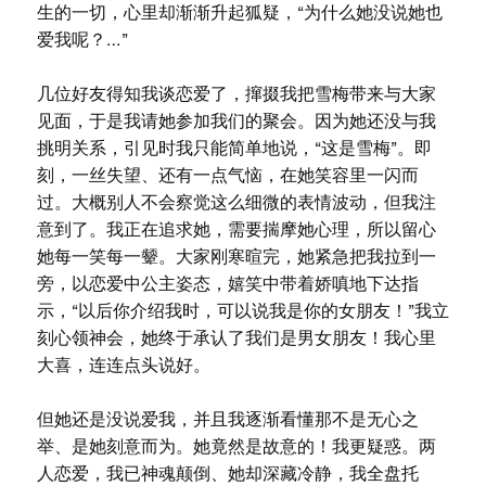
生的一切，心里却渐渐升起狐疑，“为什么她没说她也
爱我呢？…”
几位好友得知我谈恋爱了，撺掇我把雪梅带来与大家
见面，于是我请她参加我们的聚会。因为她还没与我
挑明关系，引见时我只能简单地说，“这是雪梅”。即
刻，一丝失望、还有一点气恼，在她笑容里一闪而
过。大概别人不会察觉这么细微的表情波动，但我注
意到了。我正在追求她，需要揣摩她心理，所以留心
她每一笑每一颦。大家刚寒暄完，她紧急把我拉到一
旁，以恋爱中公主姿态，嬉笑中带着娇嗔地下达指
示，“以后你介绍我时，可以说我是你的女朋友！”我立
刻心领神会，她终于承认了我们是男女朋友！我心里
大喜，连连点头说好。
但她还是没说爱我，并且我逐渐看懂那不是无心之
举、是她刻意而为。她竟然是故意的！我更疑惑。两
人恋爱，我已神魂颠倒、她却深藏冷静，我全盘托