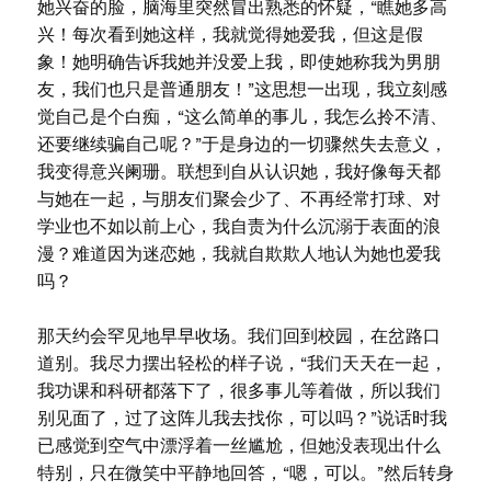
她兴奋的脸，脑海里突然冒出熟悉的怀疑，“瞧她多高
兴！每次看到她这样，我就觉得她爱我，但这是假
象！她明确告诉我她并没爱上我，即使她称我为男朋
友，我们也只是普通朋友！”这思想一出现，我立刻感
觉自己是个白痴，“这么简单的事儿，我怎么拎不清、
还要继续骗自己呢？”于是身边的一切骤然失去意义，
我变得意兴阑珊。联想到自从认识她，我好像每天都
与她在一起，与朋友们聚会少了、不再经常打球、对
学业也不如以前上心，我自责为什么沉溺于表面的浪
漫？难道因为迷恋她，我就自欺欺人地认为她也爱我
吗？
那天约会罕见地早早收场。我们回到校园，在岔路口
道别。我尽力摆出轻松的样子说，“我们天天在一起，
我功课和科研都落下了，很多事儿等着做，所以我们
别见面了，过了这阵儿我去找你，可以吗？”说话时我
已感觉到空气中漂浮着一丝尴尬，但她没表现出什么
特别，只在微笑中平静地回答，“嗯，可以。”然后转身