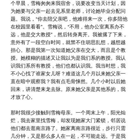
个早晨，雪梅匆匆来我宿舍，说要改变当天计划，因
为她要与父亲一起去见系里老师，讨论她毕业分配问
题。我说，“你去陪父亲吧，他难得来一次，你多陪他
在校园里看看”。雪梅说，“不用，他办公室离系办不
远，他是交大教授”，然后转身离开。我被撂了下来，
意外有了一段空白时间，就禁不住胡思乱想，越想越
担心。那是我第一次知道她父亲在交大，而且是个教
授。她模糊的描述又让我以为是我们系的教授。我认
识我们系所有教授，他们也都认识我。我当时想，我
不小心找了谁家女儿呀？难道这几个月以来她父亲一
直在暗中观察我？我有点毛骨悚然。几个小时以后她
回来，讲清楚来龙去脉。原来她父亲是其他系的，我
才放了心。
那时我很少接触到雪梅母亲。一个周末上午，阳光灿
烂，我去家里找雪梅，却发现她家大门紧锁，邻居说
他们都去逛南京路了。她家离南京路很近，步行只需
几分钟，又是那么多人在一起，不可能走远。于是我