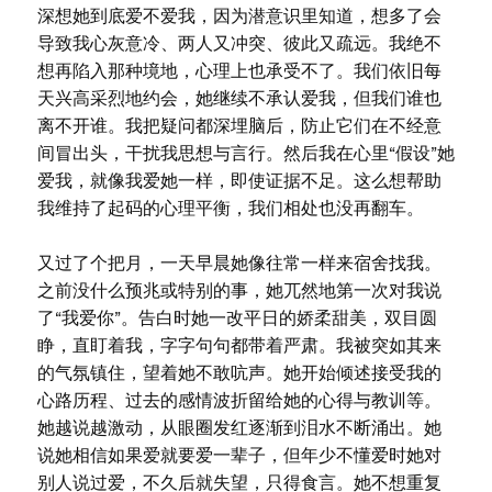
深想她到底爱不爱我，因为潜意识里知道，想多了会
导致我心灰意冷、两人又冲突、彼此又疏远。我绝不
想再陷入那种境地，心理上也承受不了。我们依旧每
天兴高采烈地约会，她继续不承认爱我，但我们谁也
离不开谁。我把疑问都深埋脑后，防止它们在不经意
间冒出头，干扰我思想与言行。然后我在心里“假设”她
爱我，就像我爱她一样，即使证据不足。这么想帮助
我维持了起码的心理平衡，我们相处也没再翻车。
又过了个把月，一天早晨她像往常一样来宿舍找我。
之前没什么预兆或特别的事，她兀然地第一次对我说
了“我爱你”。告白时她一改平日的娇柔甜美，双目圆
睁，直盯着我，字字句句都带着严肃。我被突如其来
的气氛镇住，望着她不敢吭声。她开始倾述接受我的
心路历程、过去的感情波折留给她的心得与教训等。
她越说越激动，从眼圈发红逐渐到泪水不断涌出。她
说她相信如果爱就要爱一辈子，但年少不懂爱时她对
别人说过爱，不久后就失望，只得食言。她不想重复