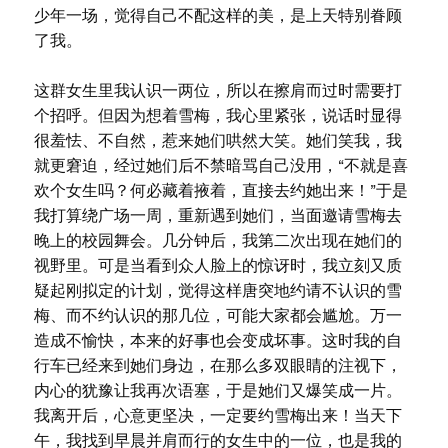
少年一场，觉得自己不配这样的美，是上天特别眷顾
了我。
这群女生里我认识一两位，所以在擦肩而过时需要打
个招呼。但因为想着雪梅，我心里紧张，说话时显得
很羞怯、不自然，惹来她们哄然大笑。她们笑我，我
就更窘迫，经过她们后不禁暗骂自己没用，“不就是喜
欢个女生吗？何必藏着掖着，直接去约她出来！”于是
我打算绕广场一周，重新遇到她们，当面邀请雪梅去
晚上的校园舞会。几分钟后，我第二次出现在她们的
视野里。可是当看到众人脸上的惊讶时，我立刻又质
疑起刚拟定的计划，觉得这样唐突地约请不认识的雪
梅、而不约认识的那几位，可能大家都会尴尬。万一
造成不愉快，本来的好事也会变成坏事。这时我的自
行车已经来到她们身边，在那么多双眼睛的注视下，
内心的犹豫让我再次语塞，于是她们又爆笑成一片。
我离开后，心意更坚决，一定要约雪梅出来！当天下
午，我找到早晨并肩而行的女生中的一位，也是我的