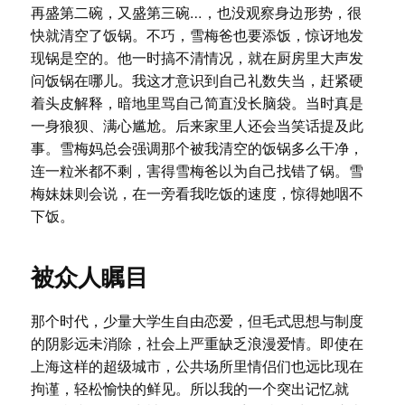
再盛第二碗，又盛第三碗…，也没观察身边形势，很
快就清空了饭锅。不巧，雪梅爸也要添饭，惊讶地发
现锅是空的。他一时搞不清情况，就在厨房里大声发
问饭锅在哪儿。我这才意识到自己礼数失当，赶紧硬
着头皮解释，暗地里骂自己简直没长脑袋。当时真是
一身狼狈、满心尴尬。后来家里人还会当笑话提及此
事。雪梅妈总会强调那个被我清空的饭锅多么干净，
连一粒米都不剩，害得雪梅爸以为自己找错了锅。雪
梅妹妹则会说，在一旁看我吃饭的速度，惊得她咽不
下饭。
被众人瞩目
那个时代，少量大学生自由恋爱，但毛式思想与制度
的阴影远未消除，社会上严重缺乏浪漫爱情。即使在
上海这样的超级城市，公共场所里情侣们也远比现在
拘谨，轻松愉快的鲜见。所以我的一个突出记忆就