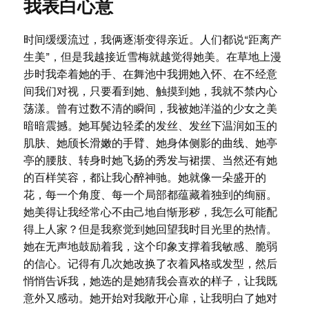
我表白心意
时间缓缓流过，我俩逐渐变得亲近。人们都说“距离产
生美”，但是我越接近雪梅就越觉得她美。在草地上漫
步时我牵着她的手、在舞池中我拥她入怀、在不经意
间我们对视，只要看到她、触摸到她，我就不禁内心
荡漾。曾有过数不清的瞬间，我被她洋溢的少女之美
暗暗震撼。她耳鬓边轻柔的发丝、发丝下温润如玉的
肌肤、她颀长滑嫩的手臂、她身体侧影的曲线、她亭
亭的腰肢、转身时她飞扬的秀发与裙摆、当然还有她
的百样笑容，都让我心醉神驰。她就像一朵盛开的
花，每一个角度、每一个局部都蕴藏着独到的绚丽。
她美得让我经常心不由己地自惭形秽，我怎么可能配
得上人家？但是我察觉到她回望我时目光里的热情。
她在无声地鼓励着我，这个印象支撑着我敏感、脆弱
的信心。记得有几次她改换了衣着风格或发型，然后
悄悄告诉我，她选的是她猜我会喜欢的样子，让我既
意外又感动。她开始对我敞开心扉，让我明白了她对