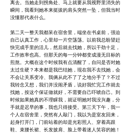
离去。当她走到拐角处、马上就要从我视野里消失的
瞬间，我看到她本来挺拔的肩头突然一坠，但我当时
没懂那代表什么。
第二天一整天我都呆在宿舍里，端坐在书桌前，强迫
自己认真工作，心里却一片空荡荡。以前我总盼望赶
快完成手里的活儿，然后就去找她，所以干劲十足，
工作效率也高。但那天的每一分钟都变成漫无目标的
煎熬。大概在这个时候我有点清醒了，自问是否对她
太过生硬？本来都是我巴结她，现在我不去找她，会
不会让关系变冷、我俩从此不了了之地分手了？不过
我转念又想，我们并没闹矛盾，说好我忙完工作就去
找她，按这个保证做就好，不需要自己吓唬自己。到
时候如果她真的不理睬我，就证明她对我没兴趣，分
手就是迟早的事，我也只得接受。第三天下午，我一
个人在宿舍里，突然有人敲门，我以为是室友回来，
起身打开门，门前站着的却是光彩照人、穿着高跟
鞋、束腰长裙、长发披肩、脸上带着迷人笑容的她！