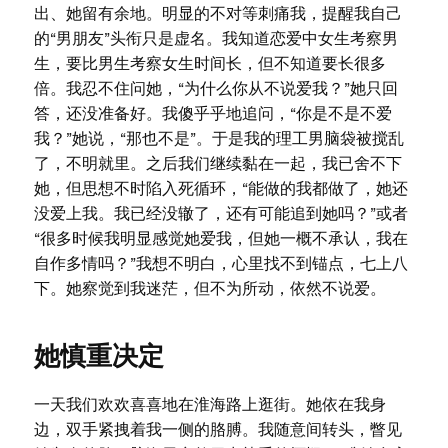
出、她留有余地。明显的不对等刺痛我，提醒我自己
的“男朋友”头衔只是虚名。我知道恋爱中女生考察男
生，要比男生考察女生时间长，但不知道要长很多
倍。我忍不住问她，“为什么你从不说爱我？”她只回
答，还没准备好。我傻乎乎地追问，“你是不是不爱
我？”她说，“那也不是”。于是我的理工男脑袋被搅乱
了，不明就里。之后我们继续黏在一起，我已舍不下
她，但思想不时陷入死循环，“能做的我都做了，她还
没爱上我。我已经没辙了，还有可能追到她吗？”或者
“很多时候我明显感觉她爱我，但她一概不承认，我在
自作多情吗？”我想不明白，心里找不到锚点，七上八
下。她察觉到我迷茫，但不为所动，依然不说爱。
她慎重决定
一天我们欢欢喜喜地在淮海路上逛街。她依在我身
边，双手紧拽着我一侧的胳膊。我随意间转头，瞥见