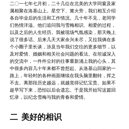
二〇一七年七月初，二十几位在北美的大学同窗及家
属相聚在洛基山上。星空下、篝火旁，我们相互介绍
各自毕业后的生活和工作情况。几十年不见，老同学
们热情洋溢。他们追问我与雪梅相识、相爱的过程，
以及之后的人生经历。我被现场气氛感染，那天晚上
说了很多话。后来几天大家余兴未尽，又拉我俩在多
个小圈子里长谈，涉及当年我们交往的更多细节，以
及对爱情、婚姻和相关社会问题的看法。在坦诚深入
的交流中，一件件尘封的往事重新涌上我的心头，其
中很多内容几十年来都不曾想起。从洛基山回家的一
路上，年轻时的各种画面继续在我头脑里翻转，挥之
不去。离那段历史越远，就越觉得记忆宝贵。如果不
趁早写下来，恐怕以后会遗忘。于是我开始写这篇回
忆录，以纪念雪梅与我的青春和爱情。
二 美好的相识