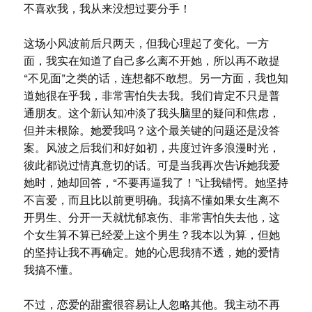
不喜欢我，我从来没想过要分手！
这场小风波前后只两天，但我心理起了变化。一方
面，我实在知道了自己多么离不开她，所以再不敢提
“不见面”之类的话，连想都不敢想。另一方面，我也知
道她很在乎我，非常害怕失去我。我们肯定不只是普
通朋友。这个新认知冲淡了我头脑里的疑问和焦虑，
但并未根除。她爱我吗？这个最关键的问题还是没答
案。风波之后我们和好如初，共度过许多浪漫时光，
彼此都说过情真意切的话。可是当我再次告诉她我爱
她时，她却回答，“不要再逼我了！”让我错愕。她坚持
不言爱，而且比以前更明确。我搞不懂如果女生离不
开男生、分开一天就忧郁哀伤、非常害怕失去他，这
个女生算不算已经爱上这个男生？我本以为算，但她
的坚持让我不再确定。她的心思我猜不透，她的爱情
我搞不懂。
不过，恋爱的甜蜜很容易让人忽略其他。我主动不再