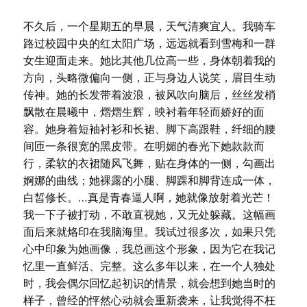
不久后，一个星期五的早晨，天气清爽宜人。我骑车
路过校园中央的红太阳广场，远远就看到雪梅和一群
女生迎面走来。她比其他几位高一些，身体朝着我的
方向，头略微偏向一侧，正与身边人说笑，眉目生动
传神。她的长发带着波浪，被风吹向脑后，丝丝发梢
飘散在晨曦中，熠熠生辉，映衬着年轻而娇好的面
容。她身着短袖衬衫和长裙、脚下高跟鞋，纤细的腰
间匝一条很宽的黑皮带。在明媚的春光下她款款而
行，柔软的衣裙随风飞舞，贴在身体的一侧，勾画出
婀娜的曲线；她裸露的小腿、脚踝和脚背连成一体，
白皙修长。…真是青春逼人啊，她就像放射着光芒！
我一下子被打动，不敢直视她，又无处躲藏。这幅画
面后来就烙印在我脑海里。我试过很多次，如果只凭
心中印象为她画像，我总画这个形象，因为它在我记
忆里一直鲜活、完整。这么多年以来，在一个人独处
时，我会偶尔回忆起初识的情景，就会想到她当时的
样子，曾经的怦然心动就会重新袭来，让我觉得不枉