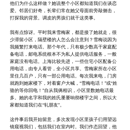
他们为什么这样做？她说整个小区都知道我们在谈恋
爱。邻居们好奇，长辈们常在她父母面前旁敲侧击，
打探我的背景。调皮的男孩们就干这类事。
我有点惊讶。平时我来雪梅家，都是接了她就走，很
少滞留小区，隔壁楼的人怎么会注意到？雪梅说因为
我频繁打来电话。那个年代，只有极少数高干家庭配
备电话，邮电系统根本不为私人提供电话服务，一般
家庭没有电话。上海比较先进，一些住宅小区配备公
用电话，由专人看管，全小区共享。雪梅家所在小区
里住几百户，只有一部公用电话。每次我来电，门房
就跑到她家楼下，对着窗户大喊，“雪梅电话！”或“姓
骆的等你回电！”自从我俩相识，小区里数她电话最
多。她的名字和我的姓氏屡屡响彻楼宇之间，所以大
家都知道我们在“轧朋友”。
这件事后我开始留意，多次发现小区里孩子们用望远
镜窥视我们，包括我们在室内时。我们作态回望，他