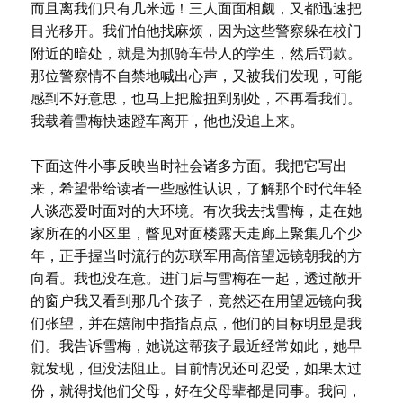
而且离我们只有几米远！三人面面相觑，又都迅速把
目光移开。我们怕他找麻烦，因为这些警察躲在校门
附近的暗处，就是为抓骑车带人的学生，然后罚款。
那位警察情不自禁地喊出心声，又被我们发现，可能
感到不好意思，也马上把脸扭到别处，不再看我们。
我载着雪梅快速蹬车离开，他也没追上来。
下面这件小事反映当时社会诸多方面。我把它写出
来，希望带给读者一些感性认识，了解那个时代年轻
人谈恋爱时面对的大环境。有次我去找雪梅，走在她
家所在的小区里，瞥见对面楼露天走廊上聚集几个少
年，正手握当时流行的苏联军用高倍望远镜朝我的方
向看。我也没在意。进门后与雪梅在一起，透过敞开
的窗户我又看到那几个孩子，竟然还在用望远镜向我
们张望，并在嬉闹中指指点点，他们的目标明显是我
们。我告诉雪梅，她说这帮孩子最近经常如此，她早
就发现，但没法阻止。目前情况还可忍受，如果太过
份，就得找他们父母，好在父母辈都是同事。我问，