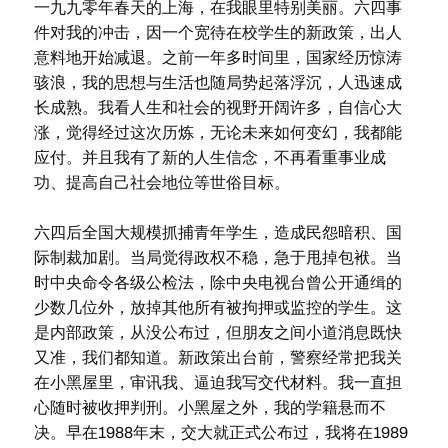
一九九零年春天的上海，在我眼里特别美丽。六四事
件对我的冲击，因一个宽待在校学生的新政策，出人
意料地开始减退。之前一年多时间里，国家经历惊涛
骇浪，我的思想与生活也随局势起落浮沉，人迅速成
长成熟。我看人生和社会的视野开阔许多，自信心大
涨，觉得经过这次历炼，无论未来如何变幻，我都能
应付。并且我有了新的人生信念，不再看重事业成
功、提高自己社会地位等世俗目标。
六四后全国大规模抓捕青年学生，造成民怨暗积、国
际制裁加剧。当局觉得政权不稳，急于甩掉包袱。当
时中央命令各级公检法，除中央电视台曾公开通缉的
少数几位外，放掉其他所有被拘押或监控的学生。这
是内部政策，从没公布过，但朋友之间小道消息既快
又准，我们都知道。新政策出台前，警察经常把我关
在小黑屋里，审讯我、逼迫我写交代材料。我一直担
心随时被收押判刑。小黑屋之外，我的学籍悬而不
决。早在1988年末，交大就正式公布过，我将在1989