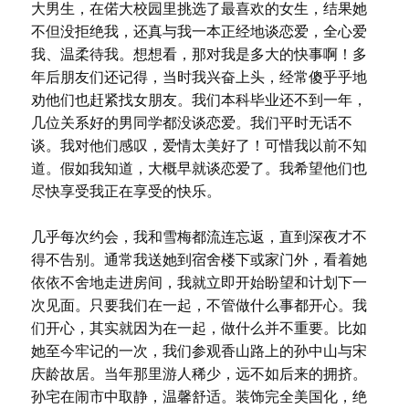
大男生，在偌大校园里挑选了最喜欢的女生，结果她
不但没拒绝我，还真与我一本正经地谈恋爱，全心爱
我、温柔待我。想想看，那对我是多大的快事啊！多
年后朋友们还记得，当时我兴奋上头，经常傻乎乎地
劝他们也赶紧找女朋友。我们本科毕业还不到一年，
几位关系好的男同学都没谈恋爱。我们平时无话不
谈。我对他们感叹，爱情太美好了！可惜我以前不知
道。假如我知道，大概早就谈恋爱了。我希望他们也
尽快享受我正在享受的快乐。
几乎每次约会，我和雪梅都流连忘返，直到深夜才不
得不告别。通常我送她到宿舍楼下或家门外，看着她
依依不舍地走进房间，我就立即开始盼望和计划下一
次见面。只要我们在一起，不管做什么事都开心。我
们开心，其实就因为在一起，做什么并不重要。比如
她至今牢记的一次，我们参观香山路上的孙中山与宋
庆龄故居。当年那里游人稀少，远不如后来的拥挤。
孙宅在闹市中取静，温馨舒适。装饰完全美国化，绝