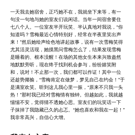
一天我去她宿舍，正巧她不在，我就坐下来等，有一
句没一句地与她的室友们说闲话。当年一间宿舍要住
七八个人。一位室友半开玩笑、半认真地对我说，“你
知道吗？雪梅最近心情特别好，经常在半夜里笑出声
来！”然后她绘声绘色地讲起故事，说有一次雪梅笑得
尤其活灵活现，她摸黑问雪梅怎么了，结果发现雪梅
是睡着的、根本没醒！在场的其他女生本来兴致盎然
地默默旁听，现在终于找到机会参与，纷纷嬉笑附
和，说对！不止那一次，我们都可以作证！其中一位
还趁势揶揄，“雪梅肯定在做梦，梦见自己在约会！”于
是满室欢笑。听到这儿我心里一振，“原来不只我一头
热！”那时我已经对雪梅情有独钟。但越如此，我就越
惴惴不安，觉得猜不透她心思。室友们的玩笑话一下
子抹掉了我隐藏已久的忐忑。“她也喜欢和我在一起！”
我非常高兴，自信心大增。