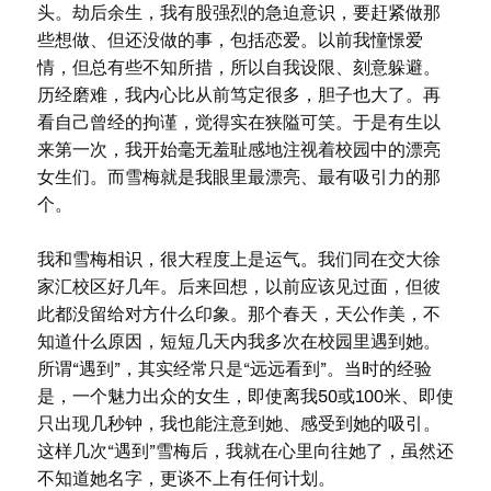
头。劫后余生，我有股强烈的急迫意识，要赶紧做那
些想做、但还没做的事，包括恋爱。以前我憧憬爱
情，但总有些不知所措，所以自我设限、刻意躲避。
历经磨难，我内心比从前笃定很多，胆子也大了。再
看自己曾经的拘谨，觉得实在狭隘可笑。于是有生以
来第一次，我开始毫无羞耻感地注视着校园中的漂亮
女生们。而雪梅就是我眼里最漂亮、最有吸引力的那
个。
我和雪梅相识，很大程度上是运气。我们同在交大徐
家汇校区好几年。后来回想，以前应该见过面，但彼
此都没留给对方什么印象。那个春天，天公作美，不
知道什么原因，短短几天内我多次在校园里遇到她。
所谓“遇到”，其实经常只是“远远看到”。当时的经验
是，一个魅力出众的女生，即使离我50或100米、即使
只出现几秒钟，我也能注意到她、感受到她的吸引。
这样几次“遇到”雪梅后，我就在心里向往她了，虽然还
不知道她名字，更谈不上有任何计划。