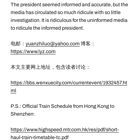
The president seemed informed and accurate, but the
media has circulated so much ridicule with so little
investigation. It is ridiculous for the uninformed media
to ridicule the informed president.
电邮：
yuanzhiluo@yahoo.com
博客：
https://www.lyz.com
本文主要网上地址，包含读者讨论：
https://bbs.wenxuecity.com/currentevent/1932457.ht
ml
P.S.: Official Train Schedule from Hong Kong to
Shenzhen:
https://www.highspeed.mtr.com.hk/res/pdf/short-
haul-train-timetable-tc.pdf