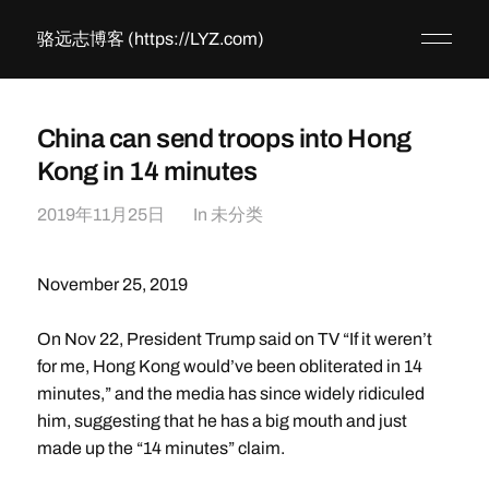
骆远志博客 (https://LYZ.com)
China can send troops into Hong
Kong in 14 minutes
2019年11月25日
In
未分类
November 25, 2019
On Nov 22, President Trump said on TV “If it weren’t
for me, Hong Kong would’ve been obliterated in 14
minutes,” and the media has since widely ridiculed
him, suggesting that he has a big mouth and just
made up the “14 minutes” claim.