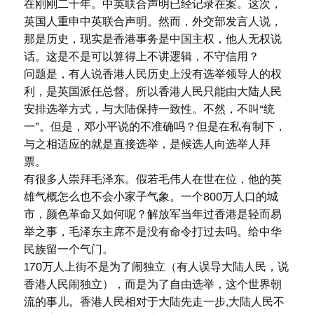
在刚刚二十年。中英联合声明已经记录在案。这次，
英国人重申中英联合声明。然而，外交部发言人说，
那是历史，现实是香港事务是中国主权，他人无权说
话。这是不是可以算得上不讲逻辑，不守信用？
问题是，有人说香港人民历史上没有选举领导人的权
利，是英国派任总督。所以香港人民只能由大陆人民
安排选举方式，与大陆保持一致性。不然，不叫“统
一”。但是，邓小平说的不准确吗？但是在私有制下，
与之相适应的就是直接选举，是候选人向选举人拜
票。
有很多人崇拜毛泽东。假若毛伟人在世在位，他的英
雄气概怎么也不会小家子气象。一个800万人口的城
市，颜色革命又如何呢？解放军当年过香港是轻而易
举之事，毛泽东主席不是没有命令打过去吗。给中华
民族留一个气门。
170万人上街不是为了闹独立（有人误导大陆人民，说
香港人民闹独立），而是为了自由选举，这个世界朝
流的事儿。香港人民相对于大陆先走一步,大陆人民不