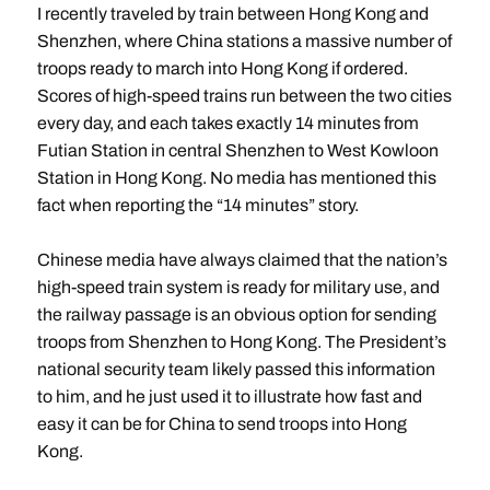
I recently traveled by train between Hong Kong and
Shenzhen, where China stations a massive number of
troops ready to march into Hong Kong if ordered.
Scores of high-speed trains run between the two cities
every day, and each takes exactly 14 minutes from
Futian Station in central Shenzhen to West Kowloon
Station in Hong Kong. No media has mentioned this
fact when reporting the “14 minutes” story.
Chinese media have always claimed that the nation’s
high-speed train system is ready for military use, and
the railway passage is an obvious option for sending
troops from Shenzhen to Hong Kong. The President’s
national security team likely passed this information
to him, and he just used it to illustrate how fast and
easy it can be for China to send troops into Hong
Kong.